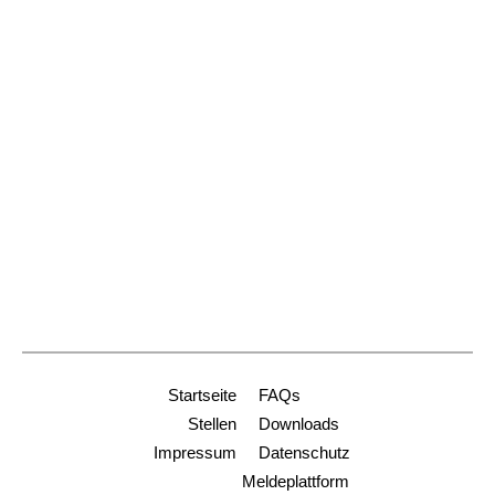
Postanschrift:
Schoferstr. 2
79098 Freiburg
Dienststelle Freiburg
+49 761 2188-914
stiftungen@ordinariat-freiburg.de
Dienststelle Heidelberg
+49 6221 9001-0
info-hd@ordinariat-freiburg.de
Startseite
FAQs
Stellen
Downloads
Impressum
Datenschutz
Meldeplattform