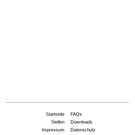
Postanschrift:
Schoferstr. 2
79098 Freiburg
Dienststelle Freiburg
+49 761 2188-914
stiftungen@ordinariat-freiburg.de
Dienststelle Heidelberg
+49 6221 9001-0
info-hd@ordinariat-freiburg.de
Startseite
FAQs
Stellen
Downloads
Impressum
Datenschutz