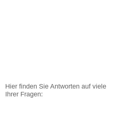
Flurstücknr.:
91/57
Grundstücksfläche:
241 qm
Nutzung:
Wohnbau
Jährlicher Erbbauzins:
1.356,00
Erschließungskosten und KAG-Beiträge:
33.740,00 €
Lageplan
Direkt bewerben
Hier finden Sie Antworten auf viele
Ihrer Fragen: