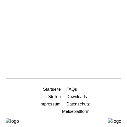
79098 Freiburg
Dienststelle Freiburg
+49 761 2188-914
stiftungen@ordinariat-freiburg.de
Dienststelle Heidelberg
+49 6221 9001-0
info-hd@ordinariat-freiburg.de
Startseite
FAQs
Stellen
Downloads
Impressum
Datenschutz
Meldeplattform