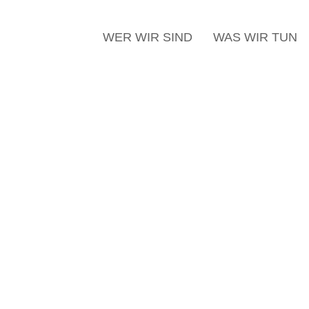
WER WIR SIND
WAS WIR TUN
ie „Fließendes Licht –
r des Freiburger
“
 in Glas
eeindruckenden
die Besucherinnen und