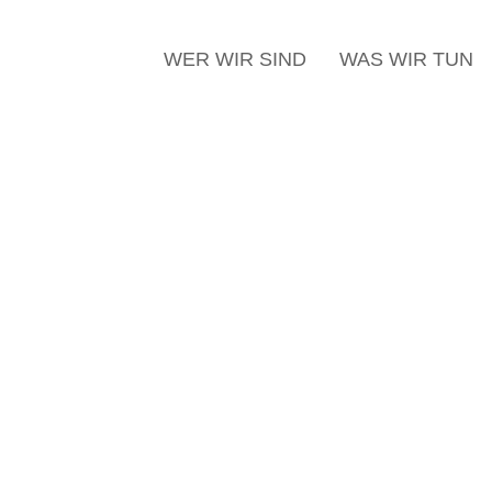
WER WIR SIND
WAS WIR TUN
mer 2014 St. Märgen
lität in
nst
raditionen aus dem