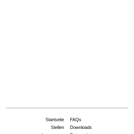
Postanschrift:
Schoferstr. 2
79098 Freiburg
Dienststelle Freiburg
+49 761 2188-914
stiftungen@ordinariat-freiburg.de
Dienststelle Heidelberg
+49 6221 9001-0
info-hd@ordinariat-freiburg.de
Startseite
FAQs
Stellen
Downloads