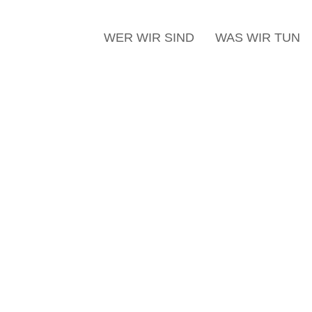
WER WIR SIND
WAS WIR TUN
echt, Baugebiet Längenberg-
ausbebauung vorgesehen und liegt im Geltungsbere