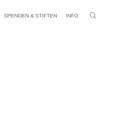
SPENDEN & STIFTEN
INFO
Ost
Adresse:
78267 Aach
(Hegau)
Gemarkung:
Aach
Flurstücknr.:
4298
ich
Grundstücksfläche:
543