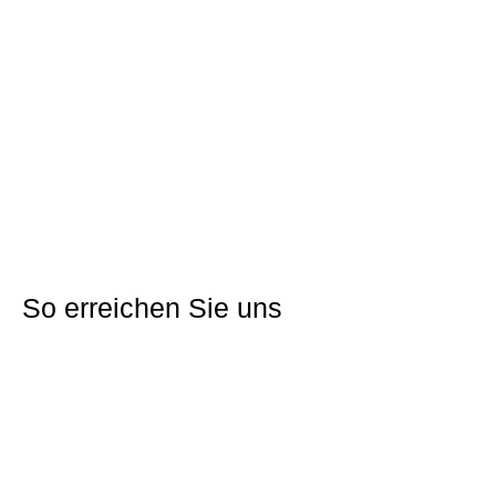
Adresse:
Talblick Nr. 11
Gemarkung:
Oberharmersbach
Flurstücknr.:
246/21
Grundstücksfläche:
691 qm
Nutzung:
Wohnbau
Jährlicher Erbbauzins:
3.000,00
Erschließungskosten und KAG-Beiträge:
96.740,00 €
Direkt bewerben
So erreichen Sie uns