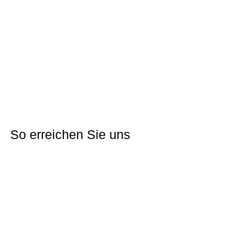
Adresse:
88356 Ostrach
Gemarkung:
Burgweiler
Flurstücknr.:
433/25
Grundstücksfläche:
809 m²
Nutzung:
Wohnbau
Jährlicher Erbbauzins:
auf Anfrage
Erschließungskosten und KAG-Beiträge:
auf Anfrage
Direkt bewerben
So erreichen Sie uns