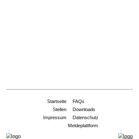
79098 Freiburg
Dienststelle Freiburg
+49 761 2188-914
stiftungen@ordinariat-freiburg.de
Dienststelle Heidelberg
+49 6221 9001-0
info-hd@ordinariat-freiburg.de
Startseite
FAQs
Stellen
Downloads
Impressum
Datenschutz
Meldeplattform