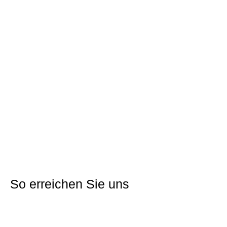
Adresse:
76476 Bischweier, Rehweg 4
Gemarkung:
Bischweier
Flurstücknr.:
3878
Grundstücksfläche:
459 m²
Nutzung:
Wohnbau
Jährlicher Erbbauzins:
2.754,00 €
Erschließungskosten und KAG-Beiträge:
63.052,83 €
Lageplan
Direkt bewerben
So erreichen Sie uns