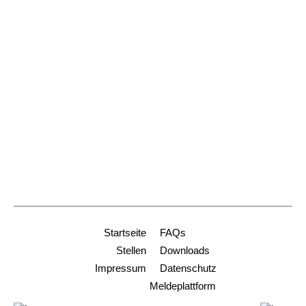
Schoferstr. 2
79098 Freiburg
Dienststelle Freiburg
+49 761 2188-914
stiftungen@ordinariat-freiburg.de
Dienststelle Heidelberg
+49 6221 9001-0
info-hd@ordinariat-freiburg.de
Startseite
FAQs
Stellen
Downloads
Impressum
Datenschutz
Meldeplattform