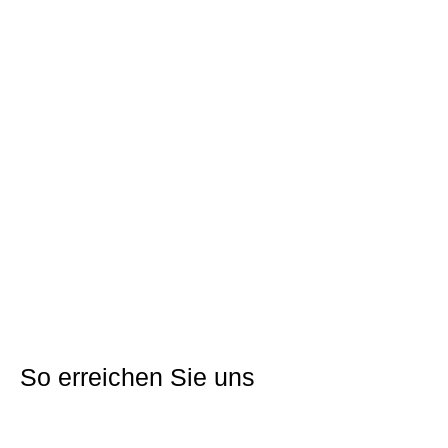
Adresse:
Ludwig-Simon-Ring
Gemarkung:
Weiher
Flurstücknr.:
6020, 6021
Grundstücksfläche:
286 bzw. 287 m²
Nutzung:
Wohnbau
Jährlicher Erbbauzins:
2.820,00 bzw. 2.832,00 €
Erschließungskosten und KAG-Beiträge:
57.213,73 €
bzw. 57.413,77 €
Preisliste
Direkt bewerben
So erreichen Sie uns