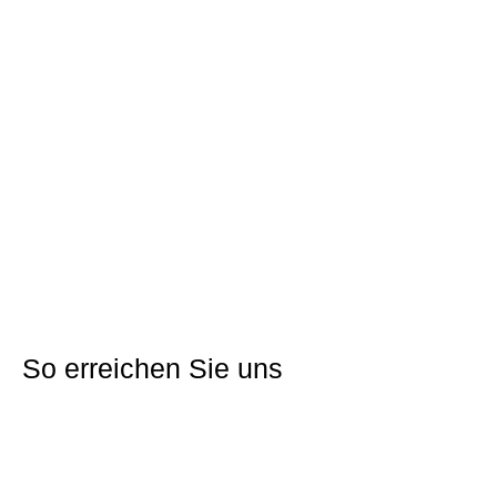
Grundstückseigentümer ist der Kath. Kirchenfond Asbach.
Adresse:
Hofäcker
Gemarkung:
Obrigheim-Asbach
Grundstücksfläche:
553m² - 656m²
Nutzung:
Wohnbau
Jährlicher Erbbauzins:
€ 2.040,- bis € 2.424,-
Preisliste
Direkt bewerben
So erreichen Sie uns