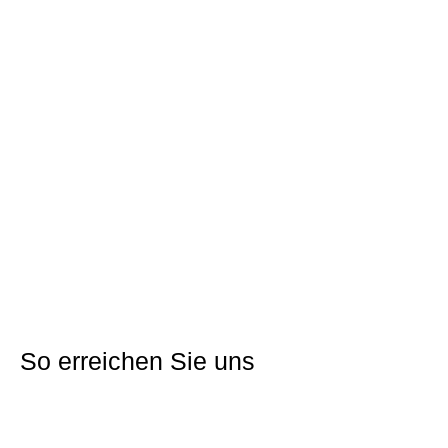
Adresse:
Hugo-Ott-Straße
Gemarkung:
Lauda-Königshofen
Flurstücknr.:
11774 und 11788
Grundstücksfläche:
ab 503 m²
Nutzung:
Wohnbau
Jährlicher Erbbauzins:
ab € 1.806,-
Erschließungskosten und KAG-Beiträge:
ab € 26.391,-
Preisliste
Direkt bewerben
So erreichen Sie uns