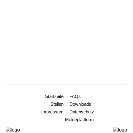
79098 Freiburg
Dienststelle Freiburg
+49 761 2188-914
stiftungen@ordinariat-freiburg.de
Dienststelle Heidelberg
+49 6221 9001-0
info-hd@ordinariat-freiburg.de
Startseite
FAQs
Stellen
Downloads
Impressum
Datenschutz
Meldeplattform